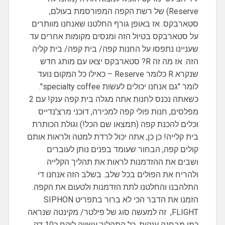
Reserve) של רשת הקפה המפורסמת בעולם,
סטארבקס. אז באופן גורף החלטנו שאנחנו מוותרים
על סטארבקס בטיול הזה ומנסים מקומות אחרים עד
שעניינו נתפסו על החנות קפה/ בית קפה/ בית קליה
הזה. אז מה זה R? סטארבקס יצאו עם מותג חדש
שנקרא R כלומר Reserve – כאילו כל המקום נועד
לומר "גם אנחנו יכולים לעשות specialty coffee".
כשאתה נכנס לחנות אתה מגלה בית קפה ענק! עם 2
מפלסים, חנות פולי קפה למכירה, דוכני מרצ'נדייס
וכלים להכנת קפה (תמצאו שם הכל!) וגולת הכותרת
בית קלייה! כן כן, אתה יכול לרדת למטה ולראות אותם
קולים קפה, הבחור שעומד בפנים נותן לעוברים
ושבים את ההזדמנות לראות את תהליך הקלייה
ולהריח את הפולים בכל שלב. בשלב הזה אנחנו די
התלהבנו והחלטנו לתת הזדמנות ולטעום את הקפה.
הזמנו את הדבר הכי לא ברור בתפריט
SIPHON
FLIGHT
, זה למעשה סוג של פילטר/ מקינטה שנראה
כמו מבחנה ענקית. כל התהליך עשייה לוקח כ10 דק