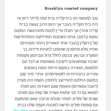
Brooklyn roasted company
טוב למעשה זהו בית קלייה ובית קפה (ליתר דיוק זה
היה בית הקלייה בעבר אך היום הרוב נעשה בבית
קלייה אחר) אך תוכלו עדיין להנות מההרגשה. המקום
נמצא בדמבו, אחת השכונות המדליקות והמתחדשות
של ברוקלין (בעבר אחד האזורים היותר מוזנחים)
שהיה מלא מחסנים שהוסבו לחנויות ודירות, כך
המקרה גם כאן. נכנסנו לחלל גדול עם המון מקומות
ישיבה שמתאימים לישיבה משותפת או לבד עם
הלפטופ, האווירה במקום הייתה הומה באנשים
צעירים בחבורות או לפטופיסטים. אחרי סיור קטן
במקום החלטנו להתיישב ולהזמין, הקפה היה מצויין
(דאבל אספרסו) והאמת שגם השירות. כאן תוכלו
למצוא גם כל מני שיטות עשייה של קפה וגם סוגים
שונים של פולים. לאחר מנוחה ארוכה יצאנו מהמקום
עם קופסת פולים חדשה למכונת הקפה שלנו בבית.