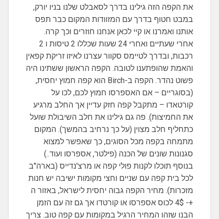
את הקפה הזה גילינו בדרך לסאבלט שלנו בניו יורק,
במבט חטוף בדרך עם המזוודות המקום כבר תפס
אותנו ואמרנו או קיי לכאן אנחנו חוזרים וכך קרה.
אחרי שעתיים ואחרי 24 שעות שכללו 2 טיסות ו 2
רכבות, ובדרך לטיימס סקוור עצרנו לאיזו זריקת קפאין
והאמת שהופתענו לטובה. הקפה הראשון ששתינו היה
פשוט נהדר. הקפה ב-Birch הוא קפה חמוץ יחסית,
(בסוגריים – אם האספרסו חמוץ לכם, לכו על
קורטאדו – מתקבל קפה חזק עדיין אך החלב מרגיע
את החמיצות). פה גם גילינו את חלב השיבולת שועל
כתחליף חלב מצוין (על כך נרחיב בהמשך). המקום
מתמחה בקפה מכל הסוגים, כך שאפשר למצוא
סגנונות שונים של הכנה (פילטר, אספרסו ועוד..)
בנוסף תוכלו לקנות פולי קפה או מרצ'נדייס (בארה"ב
לכל בית קפה עם שניים וחצי מקומות ישיבה יש חנות
מזכרות). מחיר הקפה גבוה יחסית לישראל, באזור ה
+- 4$ לכוס אספרסו או קורטדו אך גם זה עם הזמן
הבנו שזהו המחיר הרגיל במקומות עם קפה טוב. צריך