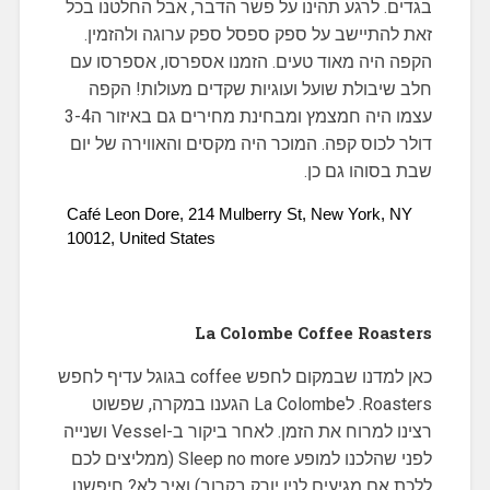
בגדים. לרגע תהינו על פשר הדבר, אבל החלטנו בכל
זאת להתיישב על ספק ספסל ספק ערוגה ולהזמין.
הקפה היה מאוד טעים. הזמנו אספרסו, אספרסו עם
חלב שיבולת שועל ועוגיות שקדים מעולות! הקפה
עצמו היה חמצמץ ומבחינת מחירים גם באיזור ה3-4
דולר לכוס קפה. המוכר היה מקסים והאווירה של יום
שבת בסוהו גם כן.
Café Leon Dore, 214 Mulberry St, New York, NY 
10012, United States
La Colombe Coffee Roasters
כאן למדנו שבמקום לחפש coffee בגוגל עדיף לחפש
Roasters. לLa Colombe הגענו במקרה, שפשוט
רצינו למרוח את הזמן. לאחר ביקור ב-Vessel ושנייה
לפני שהלכנו למופע Sleep no more (ממליצים לכם
ללכת אם מגיעים לניו יורק בקרוב) ואיך לא? חיפשנו