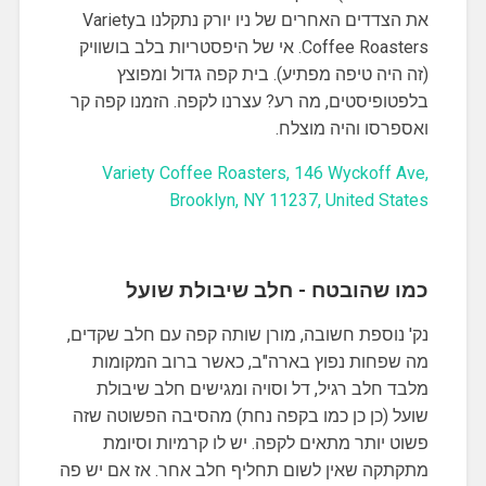
את הצדדים האחרים של ניו יורק נתקלנו בVariety
Coffee Roasters. אי של היפסטריות בלב בושוויק
(זה היה טיפה מפתיע). בית קפה גדול ומפוצץ
בלפטופיסטים, מה רע? עצרנו לקפה. הזמנו קפה קר
ואספרסו והיה מוצלח.
Variety Coffee Roasters, 146 Wyckoff Ave,
Brooklyn, NY 11237, United States
כמו שהובטח - חלב שיבולת שועל
נק' נוספת חשובה, מורן שותה קפה עם חלב שקדים,
מה שפחות נפוץ בארה"ב, כאשר ברוב המקומות
מלבד חלב רגיל, דל וסויה ומגישים חלב שיבולת
שועל (כן כן כמו בקפה נחת) מהסיבה הפשוטה שזה
פשוט יותר מתאים לקפה. יש לו קרמיות וסיומת
מתקתקה שאין לשום תחליף חלב אחר. אז אם יש פה